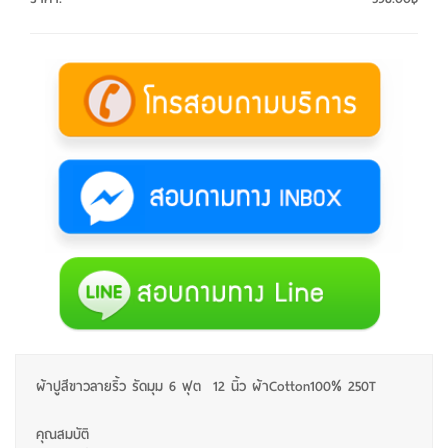
ผ้าปูสีขาวลายริ้ว รัดมุม 6 ฟุต 12 นิ้ว ผ้าCotton100% 250T
คุณสมบัติ