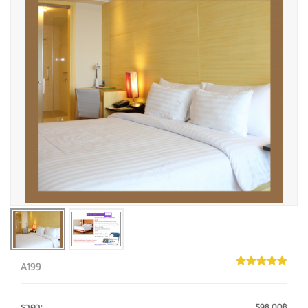
A199
ราคา
:
598.00฿