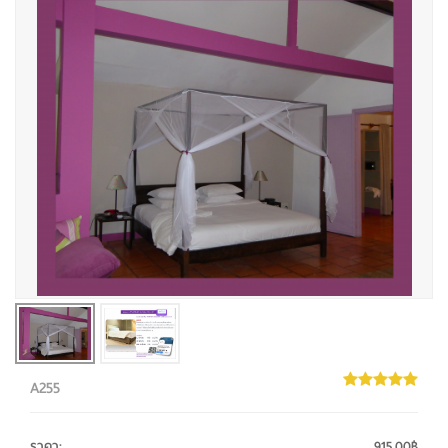
A255
ราคา
:
915.00฿