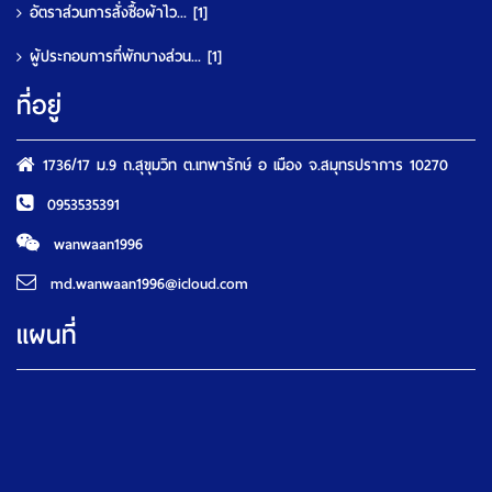
อัตราส่วนการสั่งซื้อผ้าไว...
[1]
ผู้ประกอบการที่พักบางส่วน...
[1]
ที่อยู่
1736/17 ม.9 ถ.สุขุมวิท ต.เทพารักษ์ อ เมือง จ.สมุทรปราการ 10270
0953535391
wanwaan1996
md.wanwaan1996@icloud.com
แผนที่