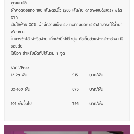
คุณสมบัติ
ผ้าคอตตอลทอ 180 เส้น/ตร.นิ้ว (288 เส้น/10 ตารางเซนติเมตร) ผลิต
จาก
เส้นใยฝ้าย100% ผ้ามีความแข็งแรง ทนทานต่อการซักสามารถใช้น้ำยา
ฟอกขาว
ในการซักได้ ผ้ารีดง่าย เนื้อผ้ายิ่งใช้ยิ่งนุ่ม ตัดเย็บด้วยผ้าหน้ากว้างไม่มี
รอยต่อ
มีเชือก สำหรับมัดกับไส้นวม 8 จุด
ราคา/Price
12-29 ผืน
915
บาท/ผืน
30-100 ผืน
876
บาท/ผืน
101 ผืนขึ้นไป
796
บาท/ผืน