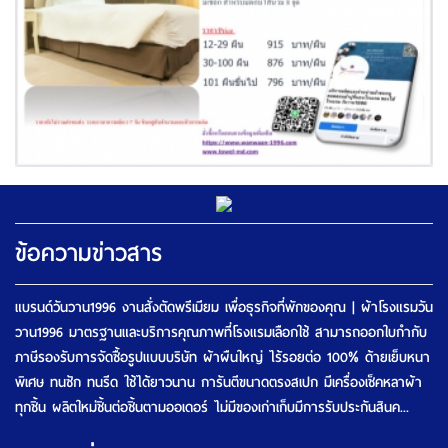
ข้อความข่าวสาร
แบรนด์วันวาน1996 งานสั่งตัดพรีเมียม เพื่อธุรกิจที่พักของคุณ | ผ้าโรงแรมวัน
วาน1996 มาตรฐานและบริการคุณภาพที่โรงแรมเลือกใช้ สามารถออกใบกำกับ
ภาษีรองรับการจัดซื้อรูปแบบบริษัท ผ้าผืนใหญ่ ไร้รอยต่อ 100% ด้ายเย็บหนา
พิเศษ ทนซัก ทนรีด ใช้ได้ยาวนาน การันตีขนาดตรงสเปก มีเครื่องเช็คหลาผ้า
ทุกชิ้น ผลิตใหม่ชิ้นต่อชิ้นตามออเดอร์ ไม่มีของเก่าเก็บมีการรับประกันสินค...