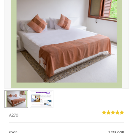
A270
ราคา
:
1,218.00฿