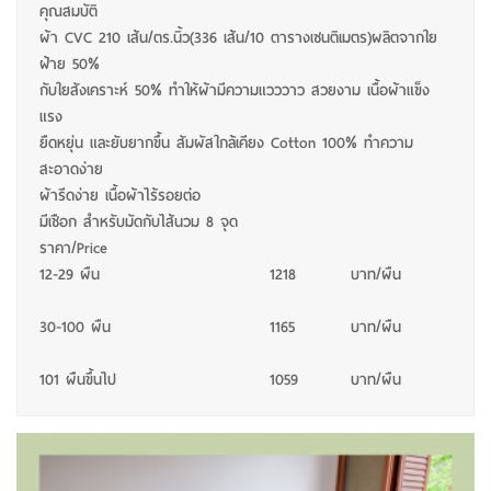
คุณสมบัติ
ผ้า CVC 210 เส้น/ตร.นิ้ว(336 เส้น/10 ตารางเซนติเมตร)ผลิตจากใย
ฝ้าย 50%
กับใยสังเคราะห์ 50% ทำให้ผ้ามีความแวววาว สวยงาม เนื้อผ้าแข็ง
แรง
ยืดหยุ่น และยับยากขึ้น สัมผัสใกล้เคียง Cotton 100% ทำความ
สะอาดง่าย
ผ้ารีดง่าย เนื้อผ้าไร้รอยต่อ
มีเชือก สำหรับมัดกับไส้นวม 8 จุด
ราคา/Price
12-29 ผืน
1218
บาท/ผืน
30-100 ผืน
1165
บาท/ผืน
101 ผืนขึ้นไป
1059
บาท/ผืน