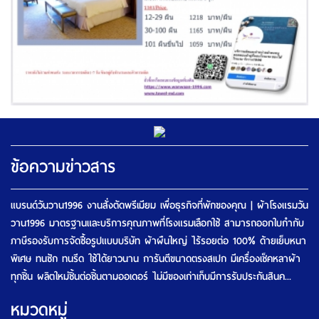
ข้อความข่าวสาร
แบรนด์วันวาน1996 งานสั่งตัดพรีเมียม เพื่อธุรกิจที่พักของคุณ | ผ้าโรงแรมวัน
วาน1996 มาตรฐานและบริการคุณภาพที่โรงแรมเลือกใช้ สามารถออกใบกำกับ
ภาษีรองรับการจัดซื้อรูปแบบบริษัท ผ้าผืนใหญ่ ไร้รอยต่อ 100% ด้ายเย็บหนา
พิเศษ ทนซัก ทนรีด ใช้ได้ยาวนาน การันตีขนาดตรงสเปก มีเครื่องเช็คหลาผ้า
ทุกชิ้น ผลิตใหม่ชิ้นต่อชิ้นตามออเดอร์ ไม่มีของเก่าเก็บมีการรับประกันสินค...
หมวดหมู่