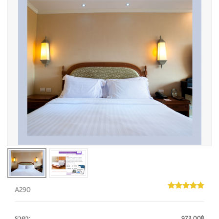
A290
ราคา
:
973.00฿