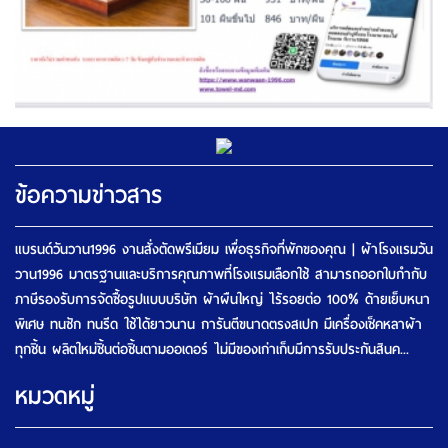
ข้อความข่าวสาร
แบรนด์วันวาน1996 งานสั่งตัดพรีเมียม เพื่อธุรกิจที่พักของคุณ | ผ้าโรงแรมวัน
วาน1996 มาตรฐานและบริการคุณภาพที่โรงแรมเลือกใช้ สามารถออกใบกำกับ
ภาษีรองรับการจัดซื้อรูปแบบบริษัท ผ้าผืนใหญ่ ไร้รอยต่อ 100% ด้ายเย็บหนา
พิเศษ ทนซัก ทนรีด ใช้ได้ยาวนาน การันตีขนาดตรงสเปก มีเครื่องเช็คหลาผ้า
ทุกชิ้น ผลิตใหม่ชิ้นต่อชิ้นตามออเดอร์ ไม่มีของเก่าเก็บมีการรับประกันสินค...
หมวดหมู่