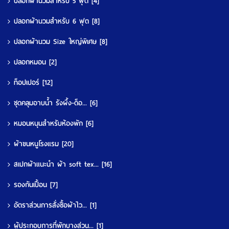
ปลอกผ้านวมสำหรับ 5 ฟุต
[4]
ปลอกผ้านวมสำหรับ 6 ฟุต
[8]
ปลอกผ้านวม Size ใหญ่พิเศษ
[8]
ปลอกหมอน
[2]
ท็อปเปอร์
[12]
ชุดคลุมอาบน้ำ รังผึ้ง-ด็อ...
[6]
หมอนหนุนสำหรับห้องพัก
[6]
ผ้าขนหนูโรงแรม
[20]
สเปกผ้าแนะนำ ผ้า soft tex...
[16]
รองกันเปื้อน
[7]
อัตราส่วนการสั่งซื้อผ้าไว...
[1]
ผู้ประกอบการที่พักบางส่วน...
[1]