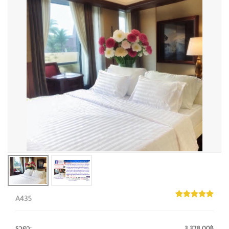
A435
ราคา
:
3,378.00฿