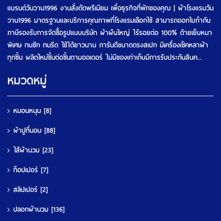
แบรนด์วันวาน1996 งานสั่งตัดพรีเมียม เพื่อธุรกิจที่พักของคุณ | ผ้าโรงแรมวัน
วาน1996 มาตรฐานและบริการคุณภาพที่โรงแรมเลือกใช้ สามารถออกใบกำกับ
ภาษีรองรับการจัดซื้อรูปแบบบริษัท ผ้าผืนใหญ่ ไร้รอยต่อ 100% ด้ายเย็บหนา
พิเศษ ทนซัก ทนรีด ใช้ได้ยาวนาน การันตีขนาดตรงสเปก มีเครื่องเช็คหลาผ้า
ทุกชิ้น ผลิตใหม่ชิ้นต่อชิ้นตามออเดอร์ ไม่มีของเก่าเก็บมีการรับประกันสินค...
หมวดหมู่
หมอนหนุน
[8]
ผ้าปูที่นอน
[88]
ใส้ผ้านวม
[23]
ท็อปเปอร์
[7]
สลิปเปอร์
[2]
ปลอกผ้านวม
[136]