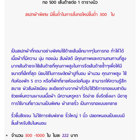
ทอ 500 เส้นด้ายต่อ 1 ตารางนิ้ว
สเปกผ้าพิเศษ มีขั้นต่ำในการสั่งทอใหม่ขั้นต่ำ 300 ใบ
เป็นสเปกผ้าที่ทอมาอย่างพิเศษใช้ด้ายเส้นเล็กมากๆในการทอ ทำให้ได้
เนื้อผ้าที่มีความ นุ่ม ทอแน่น สัมผัสดี มีคุณภาพและความทนทานที่สูง
มากเส้นด้ายจะใช้เส้นด้ายที่คุณภาพสูงในการรีดเส้นด้ายซ้ำๆเพื่อให้มี
ขนาดที่เล็กที่สุด นิยมใช้ในการผลิตผ้าปูที่นอน ผ้านวม คุณภาพสูง ใช้
กับห้องพัก 5 ดาว หรือที่พักที่ขายห้องต่อคืนสูง สามารถให้ความรู้สึก
สบาย ผิวสัมผัสเนียน ละเอียดต่างจากผ้าทั่วไปใช้วิธีการทอแบบซาติน
ช่วยเพิ่มความเงาบนเนื้อผ้า มีความหรูหรา รีดง่าย ยิ่งรีดยิ่งเงา มีอายุ
การใช้งานที่ยาวนานเป็นพิเศษ
ผ้าลายริ้ว เป็นการทอแบบยกลาย
ริ้วขึ้นชัดเจน ไม่ใช่การพิมพ์ลาย ริ้วใหญ่ 1 นิ้ว ปลอกหมอนเป็นแบบมี
ลิ้นสำหรับซับในหมอน
จำนวน
300 -1000
ใบ
ใบละ
222
บาท