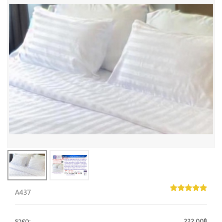
A437
ราคา
:
222.00฿