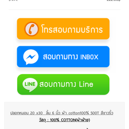
ปลอกหมอน 20 x30 ลิ้น 6 นิ้ว ผ้า cotton100% 500T สีขาวริ้ว
วัสดุ : 100% COTTON(ผ้าฝ้าย)