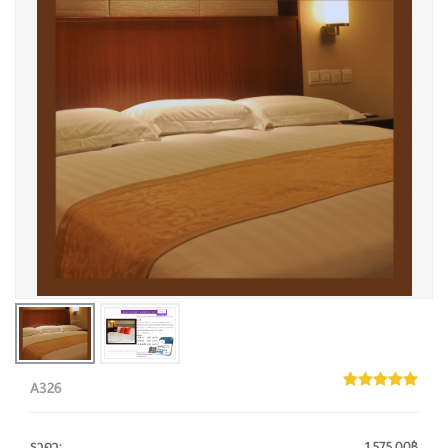
A326
ราคา
:
1,575.00฿