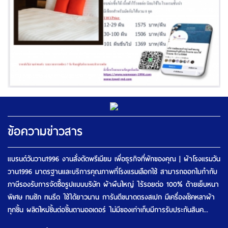
ข้อความข่าวสาร
แบรนด์วันวาน1996 งานสั่งตัดพรีเมียม เพื่อธุรกิจที่พักของคุณ | ผ้าโรงแรมวัน
วาน1996 มาตรฐานและบริการคุณภาพที่โรงแรมเลือกใช้ สามารถออกใบกำกับ
ภาษีรองรับการจัดซื้อรูปแบบบริษัท ผ้าผืนใหญ่ ไร้รอยต่อ 100% ด้ายเย็บหนา
พิเศษ ทนซัก ทนรีด ใช้ได้ยาวนาน การันตีขนาดตรงสเปก มีเครื่องเช็คหลาผ้า
ทุกชิ้น ผลิตใหม่ชิ้นต่อชิ้นตามออเดอร์ ไม่มีของเก่าเก็บมีการรับประกันสินค...