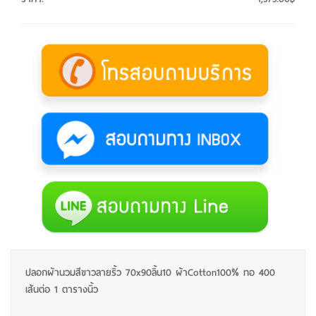
ปลอกผ้านวมสีขาวลายริ้ว 70x90ลิ้น10 ผ้าCotton100% ทอ 400
เส้นต่อ 1 ตารางนิ้ว