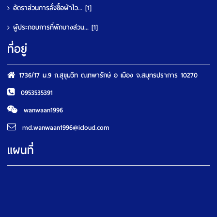
อัตราส่วนการสั่งซื้อผ้าไว...
[1]
ผู้ประกอบการที่พักบางส่วน...
[1]
ที่อยู่
1736/17 ม.9 ถ.สุขุมวิท ต.เทพารักษ์ อ เมือง จ.สมุทรปราการ 10270
0953535391
wanwaan1996
md.wanwaan1996@icloud.com
แผนที่