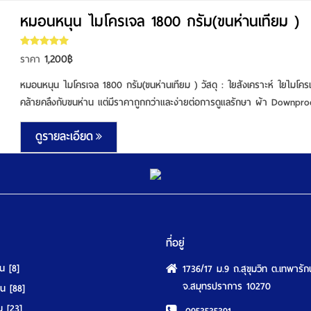
หมอนหนุน ไมโครเจล 1800 กรัม(ขนห่านเทียม )
1,200฿
ราคา
หมอนหนุน ไมโครเจล 1800 กรัม(ขนห่านเทียม ) วัสดุ : ใยสังเคราะห์ ใยไมโคร
คล้ายคลึงกับขนห่าน แต่มีราคาถูกกว่าและง่ายต่อการดูแลรักษา ผ้า Downproof
ดูรายละเอียด
ที่อยู่
ุน
[8]
1736/17 ม.9 ถ.สุขุมวิท ต.เทพารัก
จ.สมุทรปราการ 10270
นอน
[88]
วม
[23]