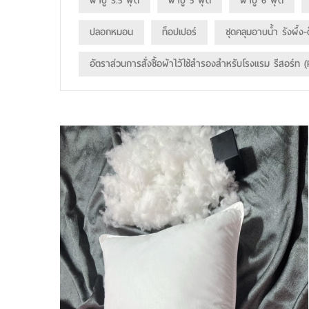
ผ้าปู 3.5 ฟุต
ผ้าปู 5 ฟุต
ผ้าปู 6 ฟุต
ปลอกหมอน
ท็อปเปอร์
ชุดคลุมอาบน้ำ รังผึ้ง-ด
อัตราส่วนการสั่งซื้อผ้าไว้ใช้สำรองสำหรับโรงแรม รีสอร์ท