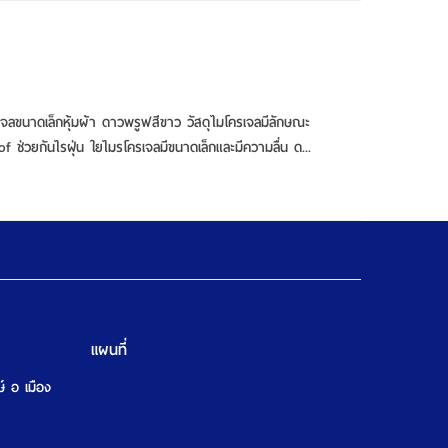
เจลขนาดเล็กหุ้มผ้า ดาวพรูฟสีขาว วัสดุไมโครเจลมีลักษณะ
 ช่วยกันไรฝุ่น ใยไมรโครเจลมีขนาดเล็กและมีความลื่น ด...
แผนที่
ษ์ อ เมือง