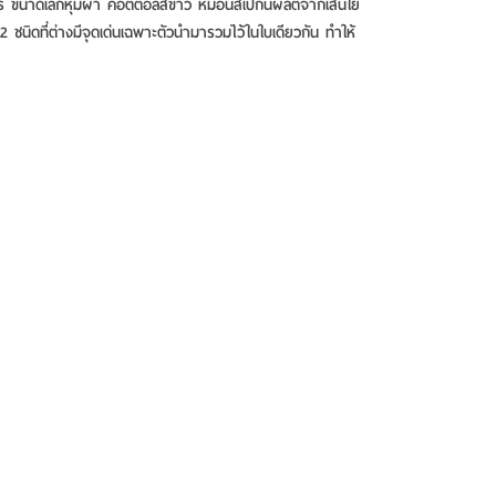
โคร ขนาดเล็กหุ้มผ้า คอตตอลสีขาว หมอนสเปกนี้ผลิตจากเส้นใย
 2 ชนิดที่ต่างมีจุดเด่นเฉพาะตัวนำมารวมไว้ในใบเดียวกัน ทำให้