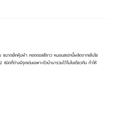
โคร ขนาดเล็กหุ้มผ้า คอตตอลสีขาว หมอนสเปกนี้ผลิตจากเส้นใย
 2 ชนิดที่ต่างมีจุดเด่นเฉพาะตัวนำมารวมไว้ในใบเดียวกัน ทำให้