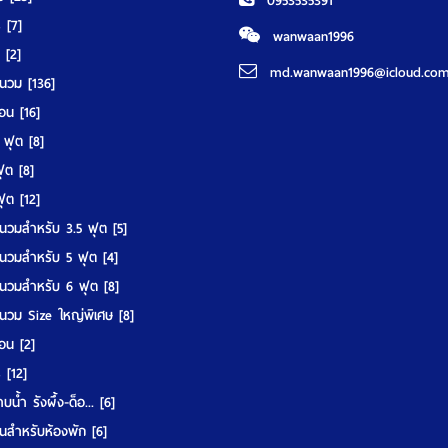
0953535391
ร์
[7]
wanwaan1996
์
[2]
md.wanwaan1996@icloud.co
านวม
[136]
มอน
[16]
5 ฟุต
[8]
 ฟุต
[8]
 ฟุต
[12]
นวมสำหรับ 3.5 ฟุต
[5]
นวมสำหรับ 5 ฟุต
[4]
นวมสำหรับ 6 ฟุต
[8]
นวม Size ใหญ่พิเศษ
[8]
มอน
[2]
ร์
[12]
บน้ำ รังผึ้ง-ด็อ...
[6]
นสำหรับห้องพัก
[6]