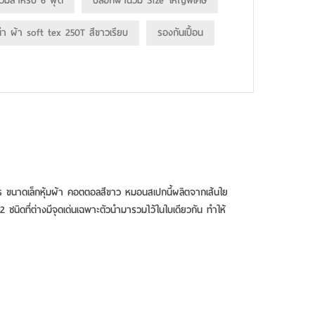
วมสำหรับ 6 ฟุต
ปลอกผ้านวม Size ใหญ่พิเศษ
ำ ผ้า soft tex 250T สีขาวเรียบ
รองกันเปื้อน
คร ขนาดเล็กหุ้มผ้า คอตตอลสีขาว หมอนสเปกนี้ผลิตจากเส้นใย
 2 ชนิดที่ต่างมีจุดเด่นเฉพาะตัวนำมารวมไว้ในใบเดียวกัน ทำให้