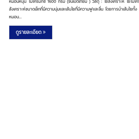
หมอนหนุน ไมโครมิกซ์ 1600 กรัม (ขนเป็ดเทียม ) วัสดุ : ใยสังเคราะห์ ใยไม
สังเคราะห์ขนาดเล็กที่มีความนุ่มและเส้นใยที่มีความฟูและลื่น โดยการนำเส้นใยทั้ง
หมอน...
ดูรายละเอียด