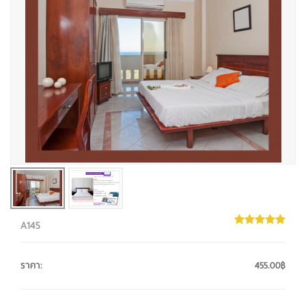
A145
ราคา
:
455.00฿