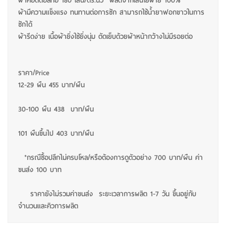
ผ้าคอตตอลทอ 180 เส้น/ตร.นิ้ว ผลิตจากเส้นใยฝ้าย 100%
ผ้ามีความแข็งแรง ทนทานต่อการซัก สามารถใช้น้ำยาฟอกขาวในการ
ซักได้
ผ้ารีดง่าย เนื้อผ้ายิ่งใช้ยิ่งนุ่ม ตัดเย็บด้วยผ้าหน้ากว้างไม่มีรอยต่อ
ราคา/Price
12-29 ผืน 455 บาท/ผืน
30-100 ผืน 438 บาท/ผืน
101 ผืนขึ้นไป 403 บาท/ผืน
*กรณีซื้อปลีกไม่ครบโหล/หรือต้องการดูตัวอย่าง 700 บาท/ผืน ค่า
ขนส่ง 100 บาท
ราคายังไม่รวมค่าขนส่ง ระยะเวลาการผลิต 1-7 วัน ขึ้นอยู่กับ
จำนวนและคิวการผลิต