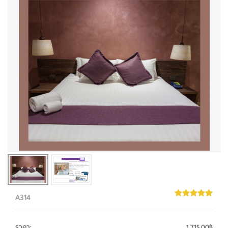
A314
ราคา
:
1,715.00฿