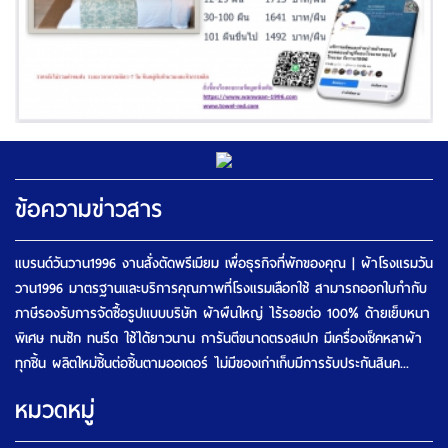
ข้อความข่าวสาร
แบรนด์วันวาน1996 งานสั่งตัดพรีเมียม เพื่อธุรกิจที่พักของคุณ | ผ้าโรงแรมวัน
วาน1996 มาตรฐานและบริการคุณภาพที่โรงแรมเลือกใช้ สามารถออกใบกำกับ
ภาษีรองรับการจัดซื้อรูปแบบบริษัท ผ้าผืนใหญ่ ไร้รอยต่อ 100% ด้ายเย็บหนา
พิเศษ ทนซัก ทนรีด ใช้ได้ยาวนาน การันตีขนาดตรงสเปก มีเครื่องเช็คหลาผ้า
ทุกชิ้น ผลิตใหม่ชิ้นต่อชิ้นตามออเดอร์ ไม่มีของเก่าเก็บมีการรับประกันสินค...
หมวดหมู่