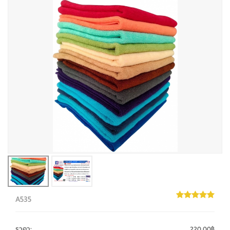
A535
ราคา
:
220.00฿