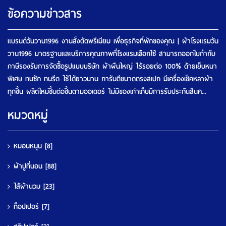
ข้อความข่าวสาร
แบรนด์วันวาน1996 งานสั่งตัดพรีเมียม เพื่อธุรกิจที่พักของคุณ | ผ้าโรงแรมวัน
วาน1996 มาตรฐานและบริการคุณภาพที่โรงแรมเลือกใช้ สามารถออกใบกำกับ
ภาษีรองรับการจัดซื้อรูปแบบบริษัท ผ้าผืนใหญ่ ไร้รอยต่อ 100% ด้ายเย็บหนา
พิเศษ ทนซัก ทนรีด ใช้ได้ยาวนาน การันตีขนาดตรงสเปก มีเครื่องเช็คหลาผ้า
ทุกชิ้น ผลิตใหม่ชิ้นต่อชิ้นตามออเดอร์ ไม่มีของเก่าเก็บมีการรับประกันสินค...
หมวดหมู่
หมอนหนุน
[8]
ผ้าปูที่นอน
[88]
ใส้ผ้านวม
[23]
ท็อปเปอร์
[7]