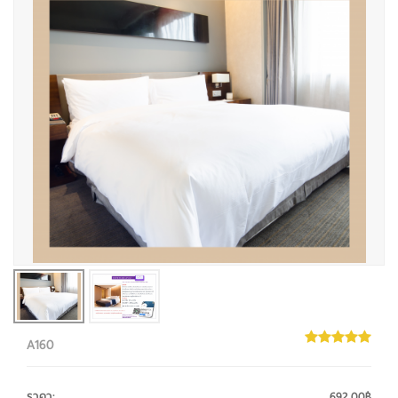
A160
ราคา
:
692.00฿