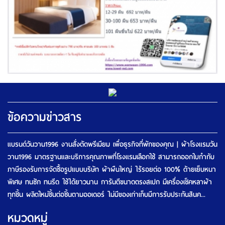
ข้อความข่าวสาร
แบรนด์วันวาน1996 งานสั่งตัดพรีเมียม เพื่อธุรกิจที่พักของคุณ | ผ้าโรงแรมวัน
วาน1996 มาตรฐานและบริการคุณภาพที่โรงแรมเลือกใช้ สามารถออกใบกำกับ
ภาษีรองรับการจัดซื้อรูปแบบบริษัท ผ้าผืนใหญ่ ไร้รอยต่อ 100% ด้ายเย็บหนา
พิเศษ ทนซัก ทนรีด ใช้ได้ยาวนาน การันตีขนาดตรงสเปก มีเครื่องเช็คหลาผ้า
ทุกชิ้น ผลิตใหม่ชิ้นต่อชิ้นตามออเดอร์ ไม่มีของเก่าเก็บมีการรับประกันสินค...
หมวดหมู่