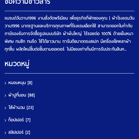
ข้อความข่าวสาร
แบรนด์วันวาน1996 งานสั่งตัดพรีเมียม เพื่อธุรกิจที่พักของคุณ | ผ้าโรงแรมวัน
วาน1996 มาตรฐานและบริการคุณภาพที่โรงแรมเลือกใช้ สามารถออกใบกำกับ
ภาษีรองรับการจัดซื้อรูปแบบบริษัท ผ้าผืนใหญ่ ไร้รอยต่อ 100% ด้ายเย็บหนา
พิเศษ ทนซัก ทนรีด ใช้ได้ยาวนาน การันตีขนาดตรงสเปก มีเครื่องเช็คหลาผ้า
ทุกชิ้น ผลิตใหม่ชิ้นต่อชิ้นตามออเดอร์ ไม่มีของเก่าเก็บมีการรับประกันสินค...
หมวดหมู่
หมอนหนุน
[8]
ผ้าปูที่นอน
[88]
ใส้ผ้านวม
[23]
ท็อปเปอร์
[7]
สลิปเปอร์
[2]