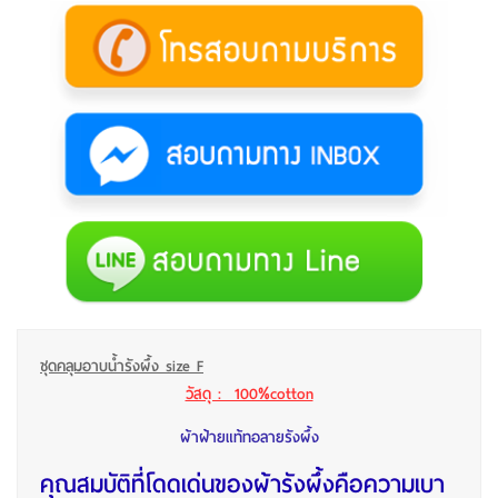
ชุดคลุมอาบน้ำรังผึ้ง size F
วัสดุ : 100%cotton
ผ้าฝ้ายแท้ทอลายรังผึ้ง
คุณสมบัติที่โดดเด่นของผ้ารังผึ้งคือความเบา