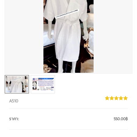
A510
ราคา
:
550.00฿