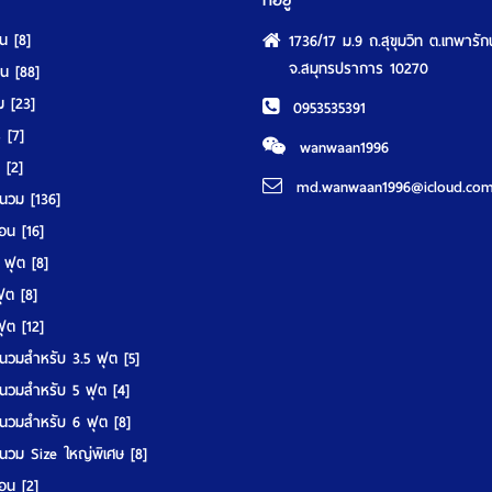
ที่อยู่
ุน
[8]
1736/17 ม.9 ถ.สุขุมวิท ต.เทพารัก
จ.สมุทรปราการ 10270
นอน
[88]
วม
[23]
0953535391
ร์
[7]
wanwaan1996
์
[2]
md.wanwaan1996@icloud.co
านวม
[136]
มอน
[16]
5 ฟุต
[8]
 ฟุต
[8]
 ฟุต
[12]
นวมสำหรับ 3.5 ฟุต
[5]
นวมสำหรับ 5 ฟุต
[4]
นวมสำหรับ 6 ฟุต
[8]
นวม Size ใหญ่พิเศษ
[8]
มอน
[2]