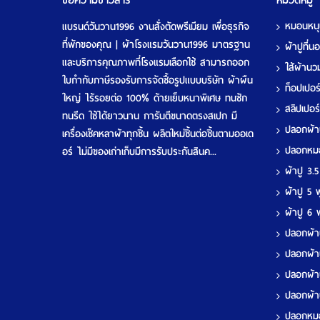
ข้อความข่าวสาร
หมวดหมู่
หมอนหน
แบรนด์วันวาน1996 งานสั่งตัดพรีเมียม เพื่อธุรกิจ
ที่พักของคุณ | ผ้าโรงแรมวันวาน1996 มาตรฐาน
ผ้าปูที่
และบริการคุณภาพที่โรงแรมเลือกใช้ สามารถออก
ใส้ผ้าน
ใบกำกับภาษีรองรับการจัดซื้อรูปแบบบริษัท ผ้าผืน
ท็อปเปอ
ใหญ่ ไร้รอยต่อ 100% ด้ายเย็บหนาพิเศษ ทนซัก
สลิปเปอร
ทนรีด ใช้ได้ยาวนาน การันตีขนาดตรงสเปก มี
ปลอกผ้
เครื่องเช็คหลาผ้าทุกชิ้น ผลิตใหม่ชิ้นต่อชิ้นตามออเด
ปลอกห
อร์ ไม่มีของเก่าเก็บมีการรับประกันสินค...
ผ้าปู 3.
ผ้าปู 5
ผ้าปู 6
ปลอกผ้า
ปลอกผ้า
ปลอกผ้า
ปลอกผ้า
ปลอกห