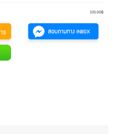
335.00฿