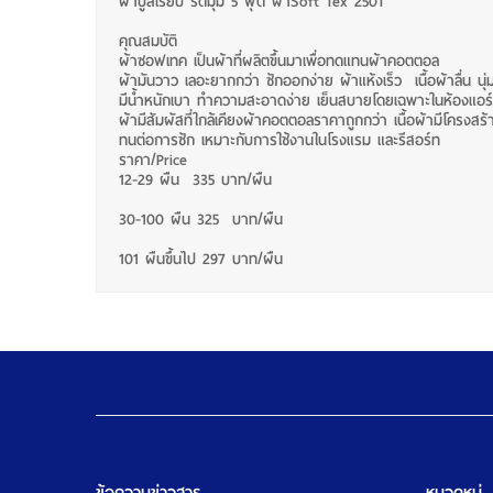
ผ้าปูสีเรียบ รัดมุม 5 ฟุต ผ้าSoft Tex 250T
คุณสมบัติ
ผ้าซอฟเทค เป็นผ้าที่ผลิตขึ้นมาเพื่อทดแทนผ้าคอตตอล
ผ้ามันวาว เลอะยากกว่า ซักออกง่าย ผ้าแห้งเร็ว เนื้อผ้าลื่น นุ
มีน้ำหนักเบา ทำความสะอาดง่าย เย็นสบายโดยเฉพาะในห้องแอร์
ผ้ามีสัมผัสที่ใกล้เคียงผ้าคอตตอลราคาถูกกว่า เนื้อผ้ามีโครงสร
ทนต่อการซัก เหมาะกับการใช้งานในโรงแรม และรีสอร์ท
ราคา/Price
12-29 ผืน 335 บาท/ผืน
30-100 ผืน 325 บาท/ผืน
101 ผืนขึ้นไป 297 บาท/ผืน