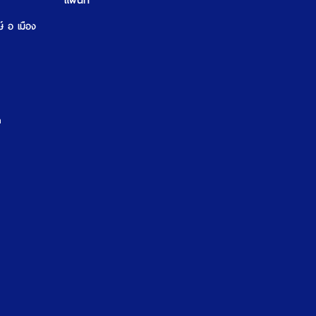
แผนที่
ษ์ อ เมือง
m