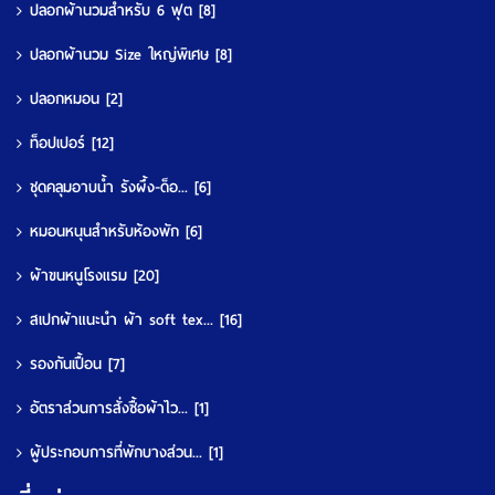
ปลอกผ้านวมสำหรับ 6 ฟุต
[8]
ปลอกผ้านวม Size ใหญ่พิเศษ
[8]
ปลอกหมอน
[2]
ท็อปเปอร์
[12]
ชุดคลุมอาบน้ำ รังผึ้ง-ด็อ...
[6]
หมอนหนุนสำหรับห้องพัก
[6]
ผ้าขนหนูโรงแรม
[20]
สเปกผ้าแนะนำ ผ้า soft tex...
[16]
รองกันเปื้อน
[7]
อัตราส่วนการสั่งซื้อผ้าไว...
[1]
ผู้ประกอบการที่พักบางส่วน...
[1]