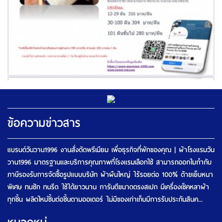
ข้อความข่าวสาร
แบรนด์วันวาน1996 งานสั่งตัดพรีเมียม เพื่อธุรกิจที่พักของคุณ | ผ้าโรงแรมวัน
วาน1996 มาตรฐานและบริการคุณภาพที่โรงแรมเลือกใช้ สามารถออกใบกำกับ
ภาษีรองรับการจัดซื้อรูปแบบบริษัท ผ้าผืนใหญ่ ไร้รอยต่อ 100% ด้ายเย็บหนา
พิเศษ ทนซัก ทนรีด ใช้ได้ยาวนาน การันตีขนาดตรงสเปก มีเครื่องเช็คหลาผ้า
ทุกชิ้น ผลิตใหม่ชิ้นต่อชิ้นตามออเดอร์ ไม่มีของเก่าเก็บมีการรับประกันสินค...