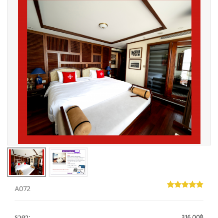
A072
ราคา
:
316.00฿