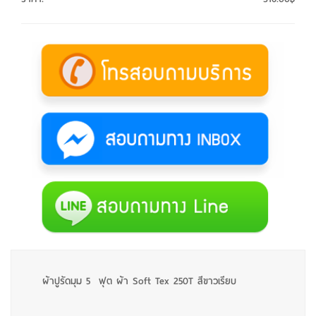
ผ้าปูรัดมุม 5 ฟุต ผ้า Soft Tex 250T สีขาวเรียบ