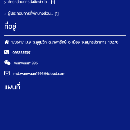
อัตราส่วนการสั่งซื้อผ้าไว...
[1]
ผู้ประกอบการที่พักบางส่วน...
[1]
ที่อยู่
1736/17 ม.9 ถ.สุขุมวิท ต.เทพารักษ์ อ เมือง จ.สมุทรปราการ 10270
0953535391
wanwaan1996
md.wanwaan1996@icloud.com
แผนที่