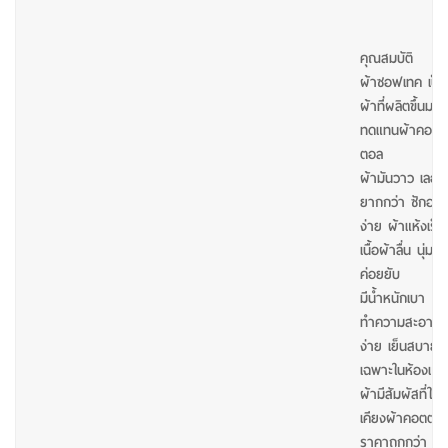
คุณสมบัติ
ผ้าซอฟเทค เป็น
ผ้าที่ผลิตขึ้นมาเพ
ทดแทนผ้าคอต
ตอล
ผ้ามันวาว เลอะ
ยากกว่า ซักออ
ง่าย ผ้าแห้งเร็
เนื้อผ้าลื่น นุ่ม ไ
ค่อยยับ
มีน้ำหนักเบา
ทำความสะอาด
ง่าย เย็นสบายโ
เฉพาะในห้องแอร
ผ้ามีสัมผัสที่ใกล้
เคียงผ้าคอตตอ
ราคาถูกกว่า เนื้