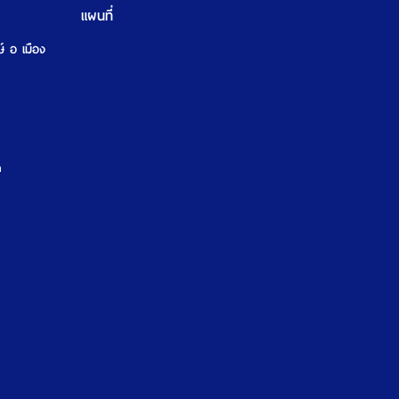
แผนที่
ษ์ อ เมือง
m