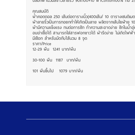
ปลอกผ้านวมสีขาวลายริ้ว 90x100+10 ผ้าCotton100% ทอ 250 
คุณสมบัติ
ผ้าคอตตอล 250 เส้นต่อตารางนิ้ว(400เส้น/ 10 ตารางเซนติเมต
ผ้าลายริ้วเป็นการทอยกทำให้เกิดเป็นลาย ผลิตจากเส้นใยฝ้าย 
ผ้ามีความแข็งแรง ทนต่อการซัก ทำความสะอาดง่าย ซักในน้ำอุ
อบฆ่าเชื้อได้ สามารถใส่สารฟอกขาวได้ ผ้ารีดง่าย ไม่เกิดไฟฟ้
มีเชือก สำหรับมัดกับไส้นวม 8 จุด
ราคา/Price
12-29 ผืน 1241 บาท/ผืน
30-100 ผืน 1187 บาท/ผืน
101 ผืนขึ้นไป 1079 บาท/ผืน