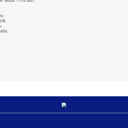
เส้นต่อ 1 ตารางนิ้ว
ร)
100%
่น
าสถิต