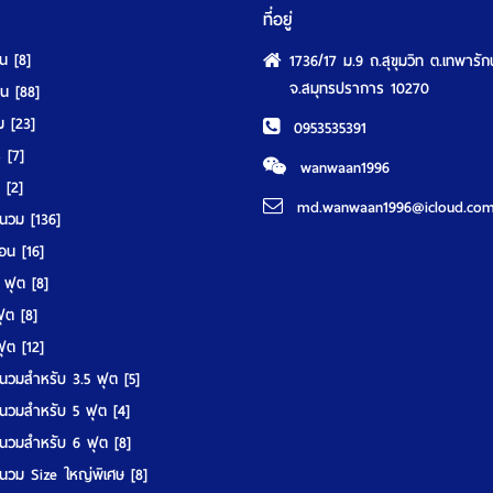
ที่อยู่
ุน
[8]
1736/17 ม.9 ถ.สุขุมวิท ต.เทพารัก
จ.สมุทรปราการ 10270
นอน
[88]
วม
[23]
0953535391
ร์
[7]
wanwaan1996
์
[2]
md.wanwaan1996@icloud.co
านวม
[136]
มอน
[16]
5 ฟุต
[8]
 ฟุต
[8]
 ฟุต
[12]
นวมสำหรับ 3.5 ฟุต
[5]
นวมสำหรับ 5 ฟุต
[4]
นวมสำหรับ 6 ฟุต
[8]
นวม Size ใหญ่พิเศษ
[8]