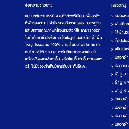
ข้อความข่าวสาร
หมวดหมู่
หมอนหน
แบรนด์วันวาน1996 งานสั่งตัดพรีเมียม เพื่อธุรกิจ
ที่พักของคุณ | ผ้าโรงแรมวันวาน1996 มาตรฐาน
ผ้าปูที่
และบริการคุณภาพที่โรงแรมเลือกใช้ สามารถออก
ใส้ผ้าน
ใบกำกับภาษีรองรับการจัดซื้อรูปแบบบริษัท ผ้าผืน
ท็อปเปอ
ใหญ่ ไร้รอยต่อ 100% ด้ายเย็บหนาพิเศษ ทนซัก
สลิปเปอร
ทนรีด ใช้ได้ยาวนาน การันตีขนาดตรงสเปก มี
ปลอกผ้
เครื่องเช็คหลาผ้าทุกชิ้น ผลิตใหม่ชิ้นต่อชิ้นตามออเด
ปลอกห
อร์ ไม่มีของเก่าเก็บมีการรับประกันสินค...
ผ้าปู 3.
ผ้าปู 5
ผ้าปู 6
ปลอกผ้า
ปลอกผ้า
ปลอกผ้า
ปลอกผ้า