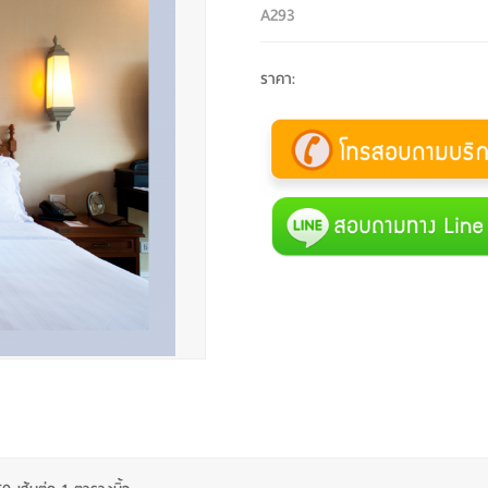
A293
ราคา
: