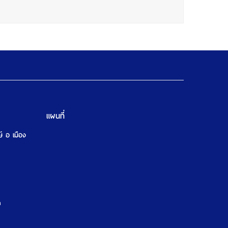
แผนที่
ษ์ อ เมือง
m