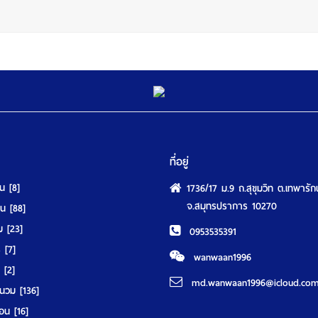
ที่อยู่
ุน
[8]
1736/17 ม.9 ถ.สุขุมวิท ต.เทพารัก
จ.สมุทรปราการ 10270
นอน
[88]
วม
[23]
0953535391
ร์
[7]
wanwaan1996
์
[2]
md.wanwaan1996@icloud.co
านวม
[136]
มอน
[16]