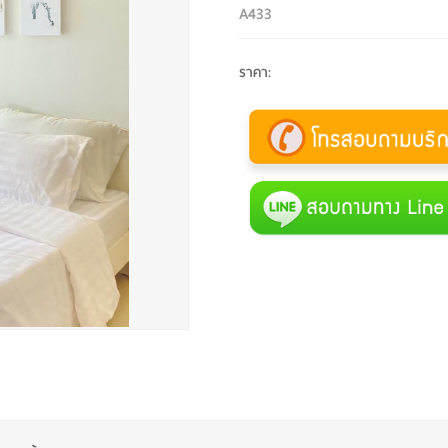
A433
ราคา
: