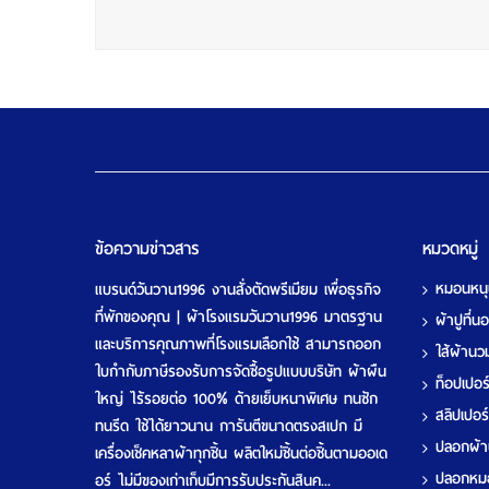
ข้อความข่าวสาร
หมวดหมู่
หมอนหน
แบรนด์วันวาน1996 งานสั่งตัดพรีเมียม เพื่อธุรกิจ
ที่พักของคุณ | ผ้าโรงแรมวันวาน1996 มาตรฐาน
ผ้าปูที่
และบริการคุณภาพที่โรงแรมเลือกใช้ สามารถออก
ใส้ผ้าน
ใบกำกับภาษีรองรับการจัดซื้อรูปแบบบริษัท ผ้าผืน
ท็อปเปอ
ใหญ่ ไร้รอยต่อ 100% ด้ายเย็บหนาพิเศษ ทนซัก
สลิปเปอร
ทนรีด ใช้ได้ยาวนาน การันตีขนาดตรงสเปก มี
ปลอกผ้
เครื่องเช็คหลาผ้าทุกชิ้น ผลิตใหม่ชิ้นต่อชิ้นตามออเด
ปลอกห
อร์ ไม่มีของเก่าเก็บมีการรับประกันสินค...