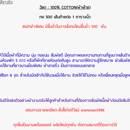
ีขาวริ้ว
วัสดุ : 100% COTTON(ผ้าฝ้าย)
ทอ 500 เส้นด้ายต่อ 1 ตารางนิ้ว
สเปกผ้าพิเศษ มีขั้นต่ำในการสั่งทอใหม่ขั้นต่ำ 100 ผืน
ด้เนื้อผ้าที่มีความ นุ่ม ทอแน่น สัมผัสดี มีคุณภาพและความทนทานที่สูงมากเส้นด้ายจะ
ับห้องพัก 5 ดาว หรือที่พักที่ขายห้องต่อคืนสูง สามารถให้ความรู้สึกสบาย ผิวสัมผัส
การใช้งานที่ยาวนานเป็นพิเศษ
ผ้าลายริ้ว เป็นการทอแบบยกลาย
ชือก 8 จุด สำหรับมัดเข้ากับใส้นวมเมื่อใช้งาน ช่วยให้ใส้ไม่กอง หรือเลื่อนหลุดเมื่อลูก
ยินดีจัดส่งตัวอย่างผ้างานจริงให้ลูกค้าสำหรับท่านที่ต้องการสัมผัสเนื้อผ้าก่อนตัดสินใ
สอบถามรายละเอียด-สั่งซื้อไอดีไลน์ wanwaan1996
ทุกชิ้นเป็นงานพรีออเดอร์ ผลิตใหม่ทุกผืน ตัดตามขนาดที่ต้องการได้