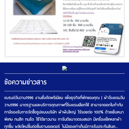
ข้อความข่าวสาร
แบรนด์วันวาน1996 งานสั่งตัดพรีเมียม เพื่อธุรกิจที่พักของคุณ | ผ้าโรงแรมวัน
วาน1996 มาตรฐานและบริการคุณภาพที่โรงแรมเลือกใช้ สามารถออกใบกำกับ
ภาษีรองรับการจัดซื้อรูปแบบบริษัท ผ้าผืนใหญ่ ไร้รอยต่อ 100% ด้ายเย็บหนา
พิเศษ ทนซัก ทนรีด ใช้ได้ยาวนาน การันตีขนาดตรงสเปก มีเครื่องเช็คหลาผ้า
ทุกชิ้น ผลิตใหม่ชิ้นต่อชิ้นตามออเดอร์ ไม่มีของเก่าเก็บมีการรับประกันสินค...