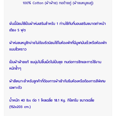
100% Cotton (ผ้าฝ้าย) ทอด้ายคู่ (ผ้าขนหนูขนคู่)
ผืนนี้นิยมใช้เป็นผ้าห่มเสริมสำหรับ 1 ท่านใช้กับที่นอนเสริมขนาดเท่าหน้า
เตียง 5 ฟุต
ผ้าห่มขนหนูซักง่ายไม่ต้องรีดนิยมใช้ในห้องพักที่มีมูฟเม้นเร็วหรือห้องพัก
แบบชั่วคราว
เป็นผ้าฝ้ายแท้ ขนนุ่มไม่ขึ้นเม็ดไม่เป็นขุย ทนต่อการซักและการใช้งาน
หนักซ้ำๆ
ผ้าสีเหมาะสำหรับลูกค้าที่ต้องการผ้าเข้ากับธีมห้องหรือต้องการสีพิเศษ
เฉพาะตัว
น้ำหนัก 40 lbs ต่อ 1 โหลเฉลี่ย 18.1 Kg. กิโลกรัม ขนาดเฉลี่ย
(152x203 cm.)