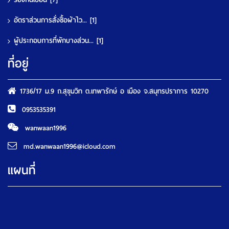
อัตราส่วนการสั่งซื้อผ้าไว...
[1]
ผู้ประกอบการที่พักบางส่วน...
[1]
ที่อยู่
1736/17 ม.9 ถ.สุขุมวิท ต.เทพารักษ์ อ เมือง จ.สมุทรปราการ 10270
0953535391
wanwaan1996
md.wanwaan1996@icloud.com
แผนที่