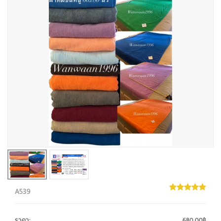
A539
ราคา
:
680.00฿