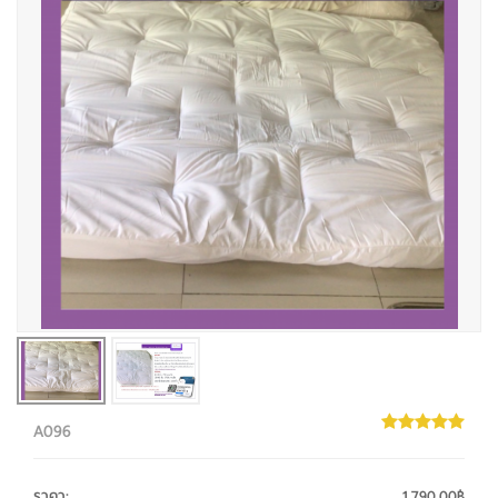
A096
ราคา
:
1,790.00฿