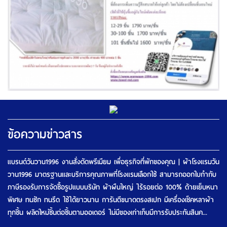
ข้อความข่าวสาร
แบรนด์วันวาน1996 งานสั่งตัดพรีเมียม เพื่อธุรกิจที่พักของคุณ | ผ้าโรงแรมวัน
วาน1996 มาตรฐานและบริการคุณภาพที่โรงแรมเลือกใช้ สามารถออกใบกำกับ
ภาษีรองรับการจัดซื้อรูปแบบบริษัท ผ้าผืนใหญ่ ไร้รอยต่อ 100% ด้ายเย็บหนา
พิเศษ ทนซัก ทนรีด ใช้ได้ยาวนาน การันตีขนาดตรงสเปก มีเครื่องเช็คหลาผ้า
ทุกชิ้น ผลิตใหม่ชิ้นต่อชิ้นตามออเดอร์ ไม่มีของเก่าเก็บมีการรับประกันสินค...