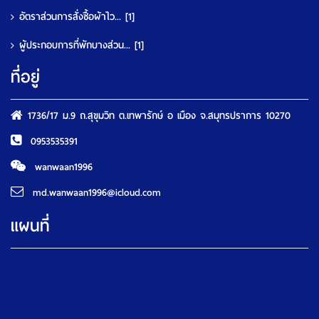
อัตราส่วนการสั่งซื้อผ้าไว...
[1]
ผู้ประกอบการที่พักบางส่วน...
[1]
ที่อยู่
1736/17 ม.9 ถ.สุขุมวิท ต.เทพารักษ์ อ เมือง จ.สมุทรปราการ 10270
0953535391
wanwaan1996
md.wanwaan1996@icloud.com
แผนที่