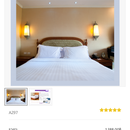
A297
ราคา
:
1,388.00฿