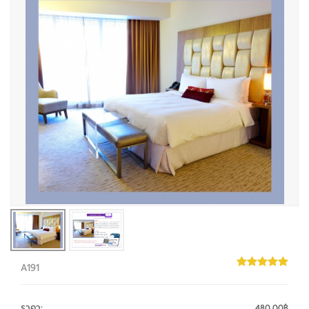
A191
ราคา
:
480.00฿