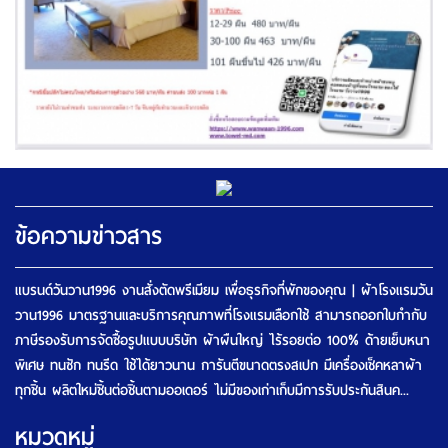
ข้อความข่าวสาร
แบรนด์วันวาน1996 งานสั่งตัดพรีเมียม เพื่อธุรกิจที่พักของคุณ | ผ้าโรงแรมวัน
วาน1996 มาตรฐานและบริการคุณภาพที่โรงแรมเลือกใช้ สามารถออกใบกำกับ
ภาษีรองรับการจัดซื้อรูปแบบบริษัท ผ้าผืนใหญ่ ไร้รอยต่อ 100% ด้ายเย็บหนา
พิเศษ ทนซัก ทนรีด ใช้ได้ยาวนาน การันตีขนาดตรงสเปก มีเครื่องเช็คหลาผ้า
ทุกชิ้น ผลิตใหม่ชิ้นต่อชิ้นตามออเดอร์ ไม่มีของเก่าเก็บมีการรับประกันสินค...
หมวดหมู่