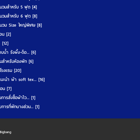
นวมสำหรับ 5 ฟุต
[4]
นวมสำหรับ 6 ฟุต
[8]
นวม Size ใหญ่พิเศษ
[8]
มอน
[2]
ร์
[12]
บน้ำ รังผึ้ง-ด็อ...
[6]
นสำหรับห้องพัก
[6]
ูโรงแรม
[20]
แนะนำ ผ้า soft tex...
[16]
ื้อน
[7]
การสั่งซื้อผ้าไว...
[1]
บการที่พักบางส่วน...
[1]
Bigbang