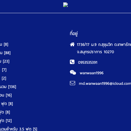
ที่อยู่
ุน
[8]
1736/17 ม.9 ถ.สุขุมวิท ต.เทพารัก
จ.สมุทรปราการ 10270
นอน
[88]
วม
[23]
0953535391
ร์
[7]
wanwaan1996
์
[2]
md.wanwaan1996@icloud.co
านวม
[136]
มอน
[16]
5 ฟุต
[8]
 ฟุต
[8]
 ฟุต
[12]
นวมสำหรับ 3.5 ฟุต
[5]