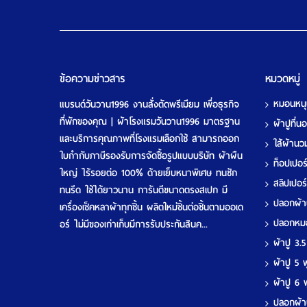
ข้อความข่าวสาร
หมวดหมู่
หมอนหน
แบรนด์วันวาน1996 งานสั่งตัดพรีเมียม เพื่อธุรกิจ
ที่พักของคุณ | ผ้าโรงแรมวันวาน1996 มาตรฐาน
ผ้าปูที่
และบริการคุณภาพที่โรงแรมเลือกใช้ สามารถออก
ใส้ผ้าน
ใบกำกับภาษีรองรับการจัดซื้อรูปแบบบริษัท ผ้าผืน
ท็อปเปอ
ใหญ่ ไร้รอยต่อ 100% ด้ายเย็บหนาพิเศษ ทนซัก
สลิปเปอร
ทนรีด ใช้ได้ยาวนาน การันตีขนาดตรงสเปก มี
ปลอกผ้
เครื่องเช็คหลาผ้าทุกชิ้น ผลิตใหม่ชิ้นต่อชิ้นตามออเด
ปลอกห
อร์ ไม่มีของเก่าเก็บมีการรับประกันสินค...
ผ้าปู 3.
ผ้าปู 5
ผ้าปู 6
ปลอกผ้า