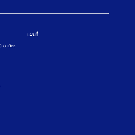
แผนที่
ษ์ อ เมือง
m