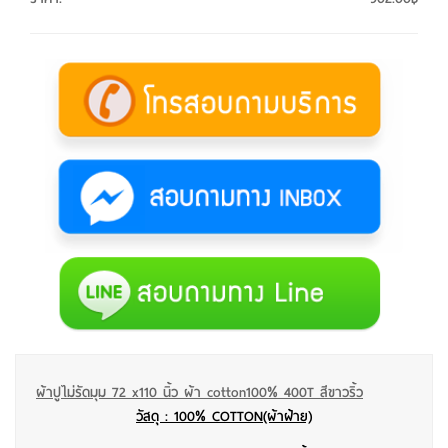
ผ้าปูไม่รัดมุม 72 x110 นิ้ว ผ้า cotton100% 400T สีขาวริ้ว
วัสดุ : 100% COTTON(ผ้าฝ้าย)