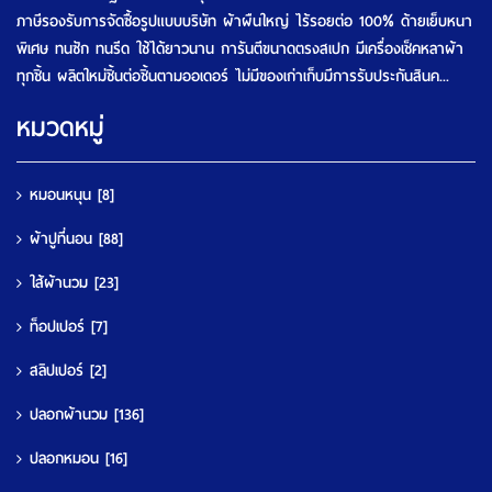
ภาษีรองรับการจัดซื้อรูปแบบบริษัท ผ้าผืนใหญ่ ไร้รอยต่อ 100% ด้ายเย็บหนา
พิเศษ ทนซัก ทนรีด ใช้ได้ยาวนาน การันตีขนาดตรงสเปก มีเครื่องเช็คหลาผ้า
ทุกชิ้น ผลิตใหม่ชิ้นต่อชิ้นตามออเดอร์ ไม่มีของเก่าเก็บมีการรับประกันสินค...
หมวดหมู่
หมอนหนุน
[8]
ผ้าปูที่นอน
[88]
ใส้ผ้านวม
[23]
ท็อปเปอร์
[7]
สลิปเปอร์
[2]
ปลอกผ้านวม
[136]
ปลอกหมอน
[16]