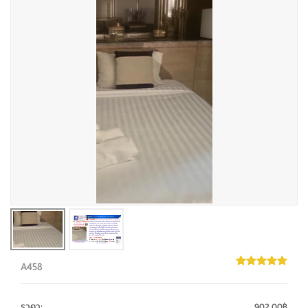
A458
ราคา
:
902.00฿