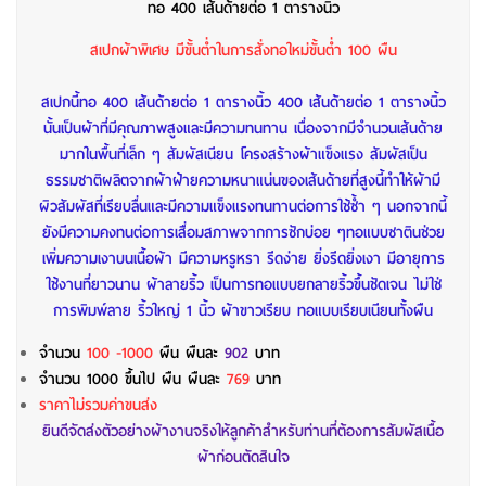
ทอ 400 เส้นด้ายต่อ 1 ตารางนิ้ว
สเปกผ้าพิเศษ มีขั้นต่ำในการสั่งทอใหม่ขั้นต่ำ 100 ผืน
สเปกนี้ทอ 400 เส้นด้ายต่อ 1 ตารางนิ้ว 400 เส้นด้ายต่อ 1 ตารางนิ้ว
นั้นเป็นผ้าที่มีคุณภาพสูงและมีความทนทาน เนื่องจากมีจำนวนเส้นด้าย
มากในพื้นที่เล็ก ๆ
สัมผัสเนียน
โครงสร้างผ้าแข็งแรง สัมผัสเป็น
ธรรมชาติผลิตจากผ้าฝ้ายความหนาแน่นของเส้นด้ายที่สูงนี้ทำให้ผ้ามี
ผิวสัมผัสที่เรียบลื่นและมีความแข็งแรงทนทานต่อการใช้ซ้ำ ๆ นอกจากนี้
ยังมีความคงทนต่อการเสื่อมสภาพจากการซักบ่อย ๆทอแบบซาตินช่วย
เพิ่มความเงาบนเนื้อผ้า มีความหรูหรา รีดง่าย ยิ่งรีดยิ่งเงา มีอายุการ
ใช้งานที่ยาวนาน
ผ้าลายริ้ว เป็นการทอแบบยกลายริ้วขึ้นชัดเจน ไม่ใช่
การพิมพ์ลาย ริ้วใหญ่
1 นิ้ว
ผ้าขาวเรียบ ทอแบบเรียบเนียนทั้งผืน
จำนวน
100 -1000
ผืน
ผืนละ
902
บาท
จำนวน 1000 ขึ้นไป ผืน
ผืนละ
769
บาท
ราคาไม่รวมค่าขนส่ง
ยินดีจัดส่งตัวอย่างผ้างานจริงให้ลูกค้าสำหรับท่านที่ต้องการสัมผัสเนื้อ
ผ้าก่อนตัดสินใจ