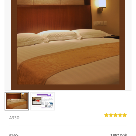
A330
ราคา
:
1,857.00฿