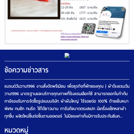
ข้อความข่าวสาร
แบรนด์วันวาน1996 งานสั่งตัดพรีเมียม เพื่อธุรกิจที่พักของคุณ | ผ้าโรงแรมวัน
วาน1996 มาตรฐานและบริการคุณภาพที่โรงแรมเลือกใช้ สามารถออกใบกำกับ
ภาษีรองรับการจัดซื้อรูปแบบบริษัท ผ้าผืนใหญ่ ไร้รอยต่อ 100% ด้ายเย็บหนา
พิเศษ ทนซัก ทนรีด ใช้ได้ยาวนาน การันตีขนาดตรงสเปก มีเครื่องเช็คหลาผ้า
ทุกชิ้น ผลิตใหม่ชิ้นต่อชิ้นตามออเดอร์ ไม่มีของเก่าเก็บมีการรับประกันสินค...
หมวดหมู่