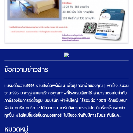
ข้อความข่าวสาร
แบรนด์วันวาน1996 งานสั่งตัดพรีเมียม เพื่อธุรกิจที่พักของคุณ | ผ้าโรงแรมวัน
วาน1996 มาตรฐานและบริการคุณภาพที่โรงแรมเลือกใช้ สามารถออกใบกำกับ
ภาษีรองรับการจัดซื้อรูปแบบบริษัท ผ้าผืนใหญ่ ไร้รอยต่อ 100% ด้ายเย็บหนา
พิเศษ ทนซัก ทนรีด ใช้ได้ยาวนาน การันตีขนาดตรงสเปก มีเครื่องเช็คหลาผ้า
ทุกชิ้น ผลิตใหม่ชิ้นต่อชิ้นตามออเดอร์ ไม่มีของเก่าเก็บมีการรับประกันสินค...
หมวดหมู่