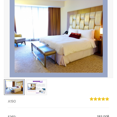
A190
ราคา
:
383.00฿