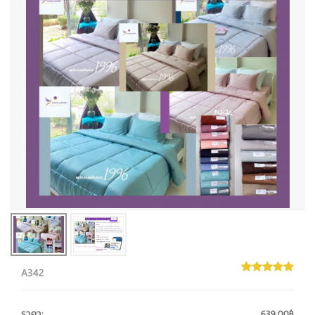
A342
ราคา
:
639.00฿