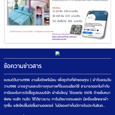
ข้อความข่าวสาร
แบรนด์วันวาน1996 งานสั่งตัดพรีเมียม เพื่อธุรกิจที่พักของคุณ | ผ้าโรงแรมวัน
วาน1996 มาตรฐานและบริการคุณภาพที่โรงแรมเลือกใช้ สามารถออกใบกำกับ
ภาษีรองรับการจัดซื้อรูปแบบบริษัท ผ้าผืนใหญ่ ไร้รอยต่อ 100% ด้ายเย็บหนา
พิเศษ ทนซัก ทนรีด ใช้ได้ยาวนาน การันตีขนาดตรงสเปก มีเครื่องเช็คหลาผ้า
ทุกชิ้น ผลิตใหม่ชิ้นต่อชิ้นตามออเดอร์ ไม่มีของเก่าเก็บมีการรับประกันสินค...