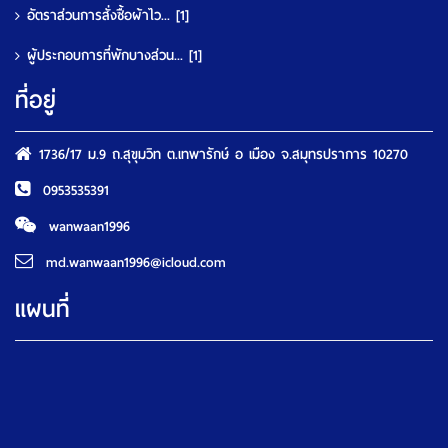
อัตราส่วนการสั่งซื้อผ้าไว...
[1]
ผู้ประกอบการที่พักบางส่วน...
[1]
ที่อยู่
1736/17 ม.9 ถ.สุขุมวิท ต.เทพารักษ์ อ เมือง จ.สมุทรปราการ 10270
0953535391
wanwaan1996
md.wanwaan1996@icloud.com
แผนที่