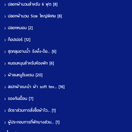
ปลอกผ้านวมสำหรับ 6 ฟุต
[8]
ปลอกผ้านวม Size ใหญ่พิเศษ
[8]
ปลอกหมอน
[2]
ท็อปเปอร์
[12]
ชุดคลุมอาบน้ำ รังผึ้ง-ด็อ...
[6]
หมอนหนุนสำหรับห้องพัก
[6]
ผ้าขนหนูโรงแรม
[20]
สเปกผ้าแนะนำ ผ้า soft tex...
[16]
รองกันเปื้อน
[7]
อัตราส่วนการสั่งซื้อผ้าไว...
[1]
ผู้ประกอบการที่พักบางส่วน...
[1]