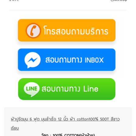
ผ้าปูรัดมุม 6 ฟุต มุมสำเร็จ 12 นิ้ว ผ้า cotton100% 500T สีขาว
เรียบ
วัสดุ : 100% COTTON(ผ้าฝ้าย)