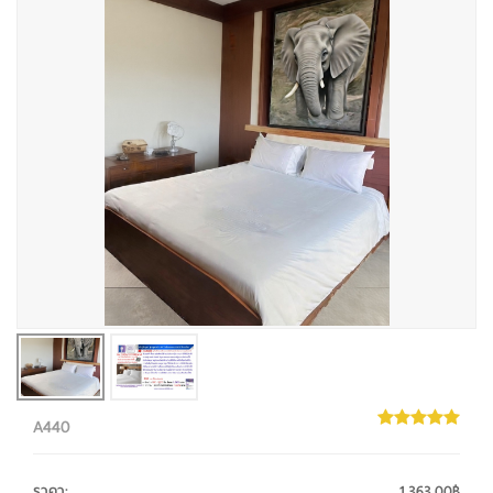
A440
ราคา
:
1,363.00฿