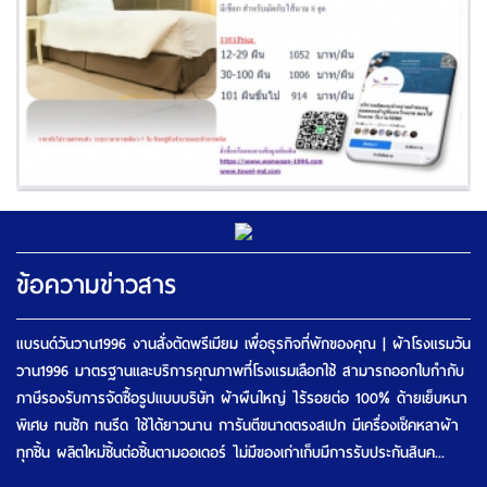
ข้อความข่าวสาร
แบรนด์วันวาน1996 งานสั่งตัดพรีเมียม เพื่อธุรกิจที่พักของคุณ | ผ้าโรงแรมวัน
วาน1996 มาตรฐานและบริการคุณภาพที่โรงแรมเลือกใช้ สามารถออกใบกำกับ
ภาษีรองรับการจัดซื้อรูปแบบบริษัท ผ้าผืนใหญ่ ไร้รอยต่อ 100% ด้ายเย็บหนา
พิเศษ ทนซัก ทนรีด ใช้ได้ยาวนาน การันตีขนาดตรงสเปก มีเครื่องเช็คหลาผ้า
ทุกชิ้น ผลิตใหม่ชิ้นต่อชิ้นตามออเดอร์ ไม่มีของเก่าเก็บมีการรับประกันสินค...