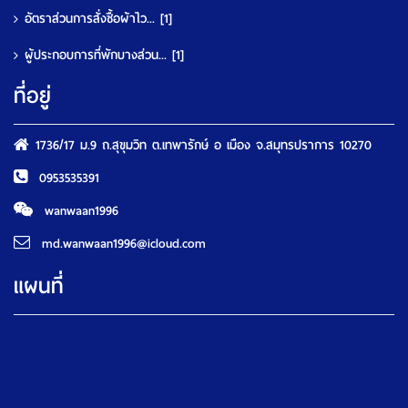
อัตราส่วนการสั่งซื้อผ้าไว...
[1]
ผู้ประกอบการที่พักบางส่วน...
[1]
ที่อยู่
1736/17 ม.9 ถ.สุขุมวิท ต.เทพารักษ์ อ เมือง จ.สมุทรปราการ 10270
0953535391
wanwaan1996
md.wanwaan1996@icloud.com
แผนที่