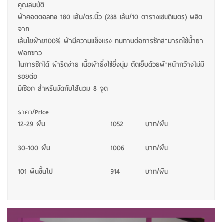
คุณสมบัติ
ผ้าคอตตอลทอ 180 เส้น/ตร.นิ้ว (288 เส้น/10 ตารางเซนติเมตร) ผลิต
จาก
เส้นใยฝ้าย100% ผ้ามีความแข็งแรง ทนทานต่อการซักสามารถใช้น้ำยา
ฟอกขาว
ในการซักได้ ผ้ารีดง่าย เนื้อผ้ายิ่งใช้ยิ่งนุ่ม ตัดเย็บด้วยผ้าหน้ากว้างไม่มี
รอยต่อ
มีเชือก สำหรับมัดกับไส้นวม 8 จุด
ราคา/Price
12-29 ผืน
1052
บาท/ผืน
30-100 ผืน
1006
บาท/ผืน
101 ผืนขึ้นไป
914
บาท/ผืน