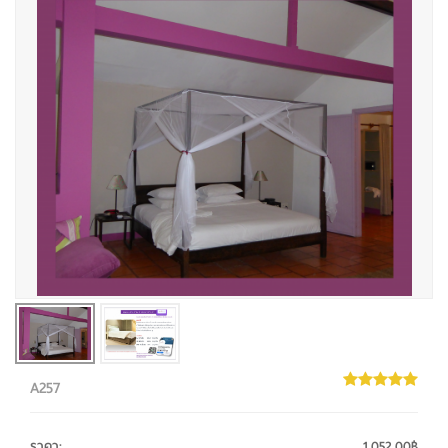
A257
ราคา
:
1,052.00฿