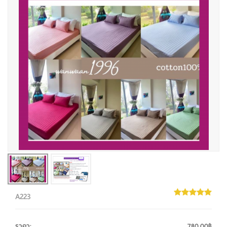
A223
ราคา
:
780.00฿