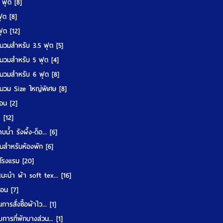
5 ฟุต
[8]
 ฟุต
[8]
 ฟุต
[12]
นวมสำหรับ 3.5 ฟุต
[5]
นวมสำหรับ 5 ฟุต
[4]
นวมสำหรับ 6 ฟุต
[8]
นวม Size ใหญ่พิเศษ
[8]
มอน
[2]
ร์
[12]
บน้ำ รังผึ้ง-ด็อ...
[6]
นสำหรับห้องพัก
[6]
ูโรงแรม
[20]
แนะนำ ผ้า soft tex...
[16]
ื้อน
[7]
การสั่งซื้อผ้าไว...
[1]
บการที่พักบางส่วน...
[1]