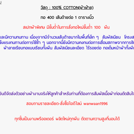
บ
วัสดุ : 100% COTTON(ผ้าฝ้าย)
ทอ 400 เส้นด้ายต่อ 1 ตารางนิ้ว
สเปกผ้าพิเศษ มีขั้นต่ำในการสั่งทอใหม่ขั้นต่ำ 100 ผืน
งและมีความทนทาน เนื่องจากมีจำนวนเส้นด้ายมากในพื้นที่เล็ก ๆ
สัมผัสเนียน
โครงส
ะมีความแข็งแรงทนทานต่อการใช้ซ้ำ ๆ นอกจากนี้ยังมีความคงทนต่อการเสื่อมสภาพจากการ
ผ้าลายเรียบทอแบบเรียบทั้งผืน สัมผัสเนียนละเอียด ไร้รอยต่อ ทอเต็มหน้าผ้าทั้งผ
ยินดีจัดส่งตัวอย่างผ้างานจริงให้ลูกค้าสำหรับท่านที่ต้องการสัมผัสเนื้อผ้าก่อนตัดสินใ
สอบถามรายละเอียด-สั่งซื้อไอดีไลน์ wanwaan1996
ทุกชิ้นเป็นงานพรีออเดอร์ ผลิตใหม่ทุกผืน ตัดตามความสูงที่นอนได้