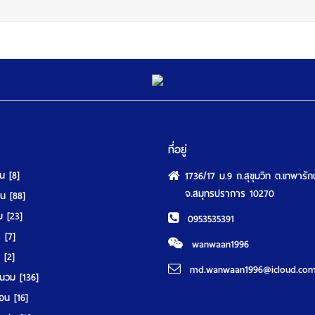
ที่อยู่
ุน
[8]
1736/17 ม.9 ถ.สุขุมวิท ต.เทพารัก
จ.สมุทรปราการ 10270
นอน
[88]
วม
[23]
0953535391
ร์
[7]
wanwaan1996
์
[2]
md.wanwaan1996@icloud.co
านวม
[136]
มอน
[16]