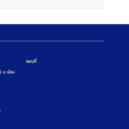
แผนที่
ษ์ อ เมือง
m