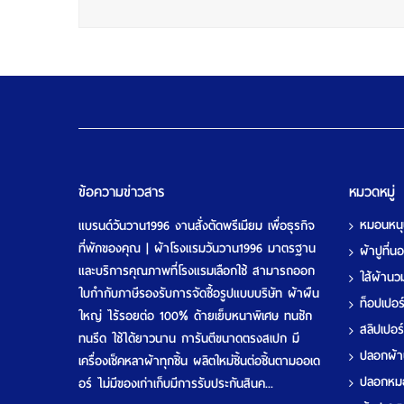
ข้อความข่าวสาร
หมวดหมู่
หมอนหน
แบรนด์วันวาน1996 งานสั่งตัดพรีเมียม เพื่อธุรกิจ
ที่พักของคุณ | ผ้าโรงแรมวันวาน1996 มาตรฐาน
ผ้าปูที่
และบริการคุณภาพที่โรงแรมเลือกใช้ สามารถออก
ใส้ผ้าน
ใบกำกับภาษีรองรับการจัดซื้อรูปแบบบริษัท ผ้าผืน
ท็อปเปอ
ใหญ่ ไร้รอยต่อ 100% ด้ายเย็บหนาพิเศษ ทนซัก
สลิปเปอร
ทนรีด ใช้ได้ยาวนาน การันตีขนาดตรงสเปก มี
ปลอกผ้
เครื่องเช็คหลาผ้าทุกชิ้น ผลิตใหม่ชิ้นต่อชิ้นตามออเด
ปลอกห
อร์ ไม่มีของเก่าเก็บมีการรับประกันสินค...