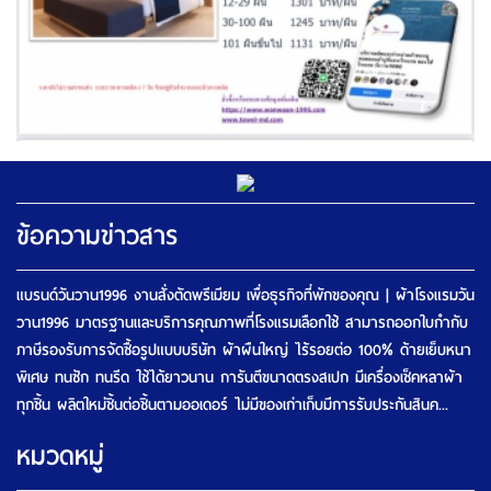
ข้อความข่าวสาร
แบรนด์วันวาน1996 งานสั่งตัดพรีเมียม เพื่อธุรกิจที่พักของคุณ | ผ้าโรงแรมวัน
วาน1996 มาตรฐานและบริการคุณภาพที่โรงแรมเลือกใช้ สามารถออกใบกำกับ
ภาษีรองรับการจัดซื้อรูปแบบบริษัท ผ้าผืนใหญ่ ไร้รอยต่อ 100% ด้ายเย็บหนา
พิเศษ ทนซัก ทนรีด ใช้ได้ยาวนาน การันตีขนาดตรงสเปก มีเครื่องเช็คหลาผ้า
ทุกชิ้น ผลิตใหม่ชิ้นต่อชิ้นตามออเดอร์ ไม่มีของเก่าเก็บมีการรับประกันสินค...
หมวดหมู่