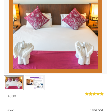
A300
ราคา
:
1,301.00฿