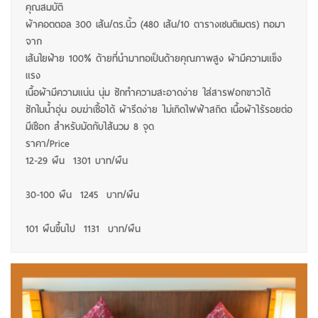
คุณสมบัติ
ผ้าคอตตอล 300 เส้น/ตร.นิ้ว (480 เส้น/10 ตารางเซนติเมตร) ทอมา
จาก
เส้นใยฝ้าย 100% ด้ายที่นำมาทอเป็นด้ายคุณภาพสูง ผ้ามีความแข็ง
แรง
เนื้อผ้ามีความแน่น นุ่ม ซักทำความสะอาดง่าย ใส่สารฟอกขาวได้
ซักในน้ำอุ่น อบฆ่าเชื้อได้ ผ้ารีดง่าย ไม่เกิดไฟฟ้าสถิต เนื้อผ้าไร้รอยต่อ
มีเชือก สำหรับมัดกับไส้นวม 8 จุด
ราคา/Price
12-29 ผืน 1301 บาท/ผืน
30-100 ผืน 1245 บาท/ผืน
101 ผืนขึ้นไป 1131 บาท/ผืน