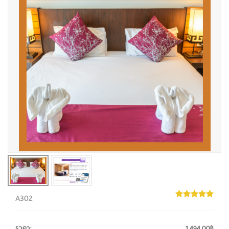
A302
ราคา
:
1,494.00฿