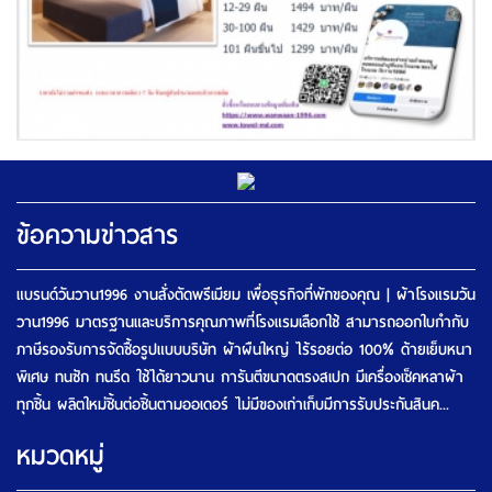
ข้อความข่าวสาร
แบรนด์วันวาน1996 งานสั่งตัดพรีเมียม เพื่อธุรกิจที่พักของคุณ | ผ้าโรงแรมวัน
วาน1996 มาตรฐานและบริการคุณภาพที่โรงแรมเลือกใช้ สามารถออกใบกำกับ
ภาษีรองรับการจัดซื้อรูปแบบบริษัท ผ้าผืนใหญ่ ไร้รอยต่อ 100% ด้ายเย็บหนา
พิเศษ ทนซัก ทนรีด ใช้ได้ยาวนาน การันตีขนาดตรงสเปก มีเครื่องเช็คหลาผ้า
ทุกชิ้น ผลิตใหม่ชิ้นต่อชิ้นตามออเดอร์ ไม่มีของเก่าเก็บมีการรับประกันสินค...
หมวดหมู่