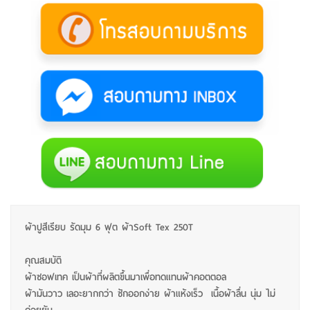
ผ้าปูสีเรียบ รัดมุม 6 ฟุต ผ้าSoft Tex 250T
คุณสมบัติ
ผ้าซอฟเทค เป็นผ้าที่ผลิตขึ้นมาเพื่อทดแทนผ้าคอตตอล
ผ้ามันวาว เลอะยากกว่า ซักออกง่าย ผ้าแห้งเร็ว เนื้อผ้าลื่น นุ่ม ไม่