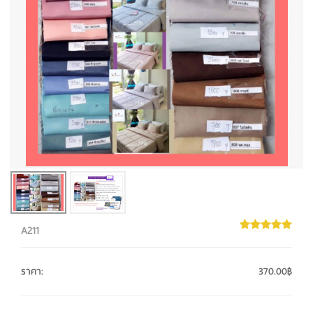
A211
ราคา
:
370.00฿