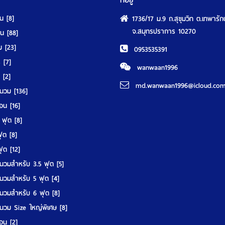
ที่อยู่
ุน
[8]
1736/17 ม.9 ถ.สุขุมวิท ต.เทพารัก
จ.สมุทรปราการ 10270
นอน
[88]
วม
[23]
0953535391
ร์
[7]
wanwaan1996
์
[2]
md.wanwaan1996@icloud.co
านวม
[136]
มอน
[16]
5 ฟุต
[8]
 ฟุต
[8]
 ฟุต
[12]
นวมสำหรับ 3.5 ฟุต
[5]
นวมสำหรับ 5 ฟุต
[4]
นวมสำหรับ 6 ฟุต
[8]
นวม Size ใหญ่พิเศษ
[8]
มอน
[2]