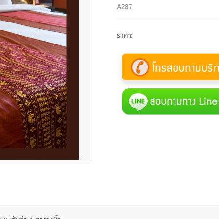
A287
ราคา
: