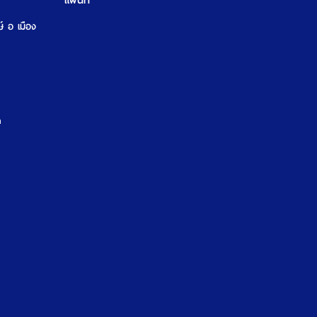
แผนที่
ษ์ อ เมือง
m