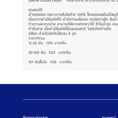
ปลอกผ้านวมสีขาวเรียบ 100x110+10 ผ้าCotton100% ทอ 250
คุณสมบัติ
ผ้าคอตตอล ทอมาจากเส้นใยฝ้าย 100% ซึ่งคอตตอลเป็นที่นิยม
เนื่องจากผ้ามีสัมผัสที่ดี ผ้ามีความแข็งแรง ทนต่อการซัก ซับน้ำไ
ทำความสะอาดง่าย สามารถใส่สารฟอกขาวได้ ซักในน้ำอุ่น อบฆ่าเ
ผ้ารีดง่าย เนื้อผ้ามีสัมผัสที่เป็นธรรมชาติ ไม่เกิดไฟฟ้าสถิต
มีเชือก สำหรับมัดกับไส้นวม 8 จุด
ราคา/Price
12-29 ผืน 1310 บาท/ผืน
30-100 ผืน 1253 บาท/ผืน
101 ผืนขึ้นไป 1139 บาท/ผืน