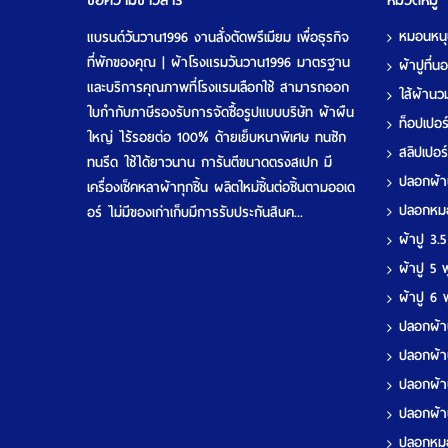
ข้อความข่าวสาร
หมวดหมู่
หมอนหน
แบรนด์วันวาน1996 งานสั่งตัดพรีเมียม เพื่อธุรกิจ
ที่พักของคุณ | ผ้าโรงแรมวันวาน1996 มาตรฐาน
ผ้าปูที่
และบริการคุณภาพที่โรงแรมเลือกใช้ สามารถออก
ใส้ผ้าน
ใบกำกับภาษีรองรับการจัดซื้อรูปแบบบริษัท ผ้าผืน
ท็อปเปอ
ใหญ่ ไร้รอยต่อ 100% ด้ายเย็บหนาพิเศษ ทนซัก
สลิปเปอร
ทนรีด ใช้ได้ยาวนาน การันตีขนาดตรงสเปก มี
ปลอกผ้
เครื่องเช็คหลาผ้าทุกชิ้น ผลิตใหม่ชิ้นต่อชิ้นตามออเด
ปลอกห
อร์ ไม่มีของเก่าเก็บมีการรับประกันสินค...
ผ้าปู 3.
ผ้าปู 5
ผ้าปู 6
ปลอกผ้า
ปลอกผ้า
ปลอกผ้า
ปลอกผ้า
ปลอกห