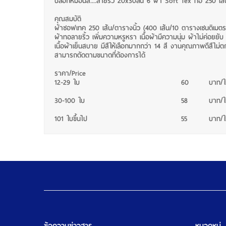
ปลอกหมอนสี....ลายริ้ว 20x30ลิ้น 6 ผ้า Soft Tex ทอ 250 เส้
คุณสมบัติ
ผ้าซอฟเทค 250 เส้น/ตารางนิ้ว (400 เส้น/10 ตารางเซนติเมต
ผ้าทอลายริ้ว เพิ่มความหรูหรา เนื้อผ้ามีความนุ่ม ผ้าไม่ค่อยยับ
เนื้อผ้าเย็นสบาย มีสีให้เลือกมากกว่า 14 สี งานคุณภาพดีสีไม่ต
สามารถตัดตามขนาดที่ต้องการได้
ราคา/Price
12-29 ใบ
60
บาท/
30-100 ใบ
58
บาท/
101 ใบขึ้นไป
55
บาท/