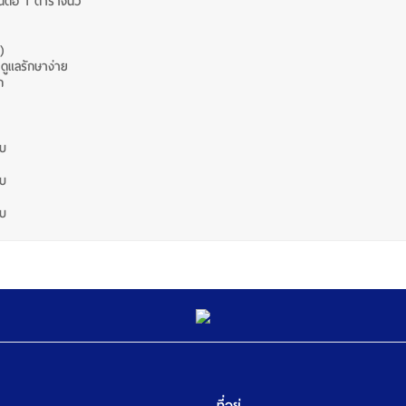
นต่อ 1 ตารางนิ้ว
ร)
 ดูแลรักษาง่าย
ก
ใบ
ใบ
ใบ