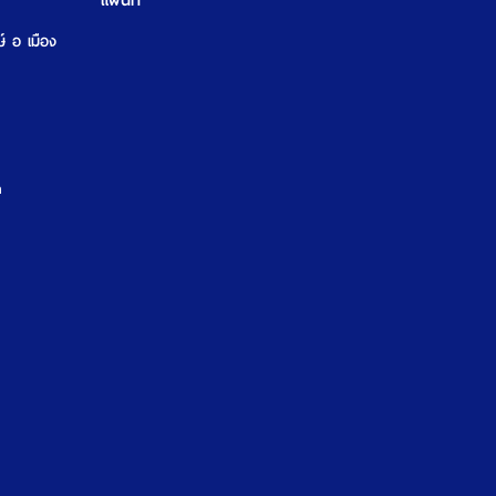
แผนที่
ษ์ อ เมือง
m