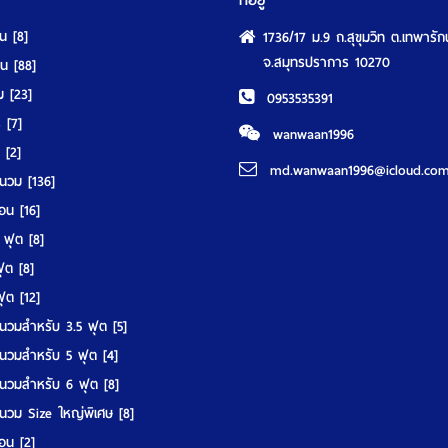
ที่อยู่
ุน
[8]
1736/17 ม.9 ถ.สุขุมวิท ต.เทพารัก
จ.สมุทรปราการ 10270
นอน
[88]
วม
[23]
0953535391
ร์
[7]
wanwaan1996
์
[2]
md.wanwaan1996@icloud.co
านวม
[136]
มอน
[16]
5 ฟุต
[8]
 ฟุต
[8]
 ฟุต
[12]
นวมสำหรับ 3.5 ฟุต
[5]
นวมสำหรับ 5 ฟุต
[4]
นวมสำหรับ 6 ฟุต
[8]
นวม Size ใหญ่พิเศษ
[8]
มอน
[2]