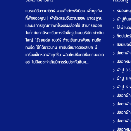
ข้อความข่าวสาร
หมวดหมู่
หมอนหน
แบรนด์วันวาน1996 งานสั่งตัดพรีเมียม เพื่อธุรกิจ
ที่พักของคุณ | ผ้าโรงแรมวันวาน1996 มาตรฐาน
ผ้าปูที่
และบริการคุณภาพที่โรงแรมเลือกใช้ สามารถออก
ใส้ผ้าน
ใบกำกับภาษีรองรับการจัดซื้อรูปแบบบริษัท ผ้าผืน
ท็อปเปอ
ใหญ่ ไร้รอยต่อ 100% ด้ายเย็บหนาพิเศษ ทนซัก
สลิปเปอร
ทนรีด ใช้ได้ยาวนาน การันตีขนาดตรงสเปก มี
ปลอกผ้
เครื่องเช็คหลาผ้าทุกชิ้น ผลิตใหม่ชิ้นต่อชิ้นตามออเด
ปลอกห
อร์ ไม่มีของเก่าเก็บมีการรับประกันสินค...
ผ้าปู 3.
ผ้าปู 5
ผ้าปู 6
ปลอกผ้า
ปลอกผ้า
ปลอกผ้า
ปลอกผ้า
ปลอกห