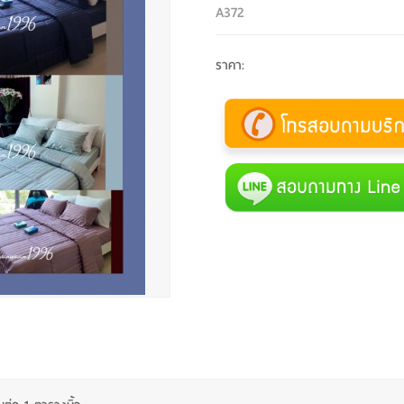
A372
ราคา
: