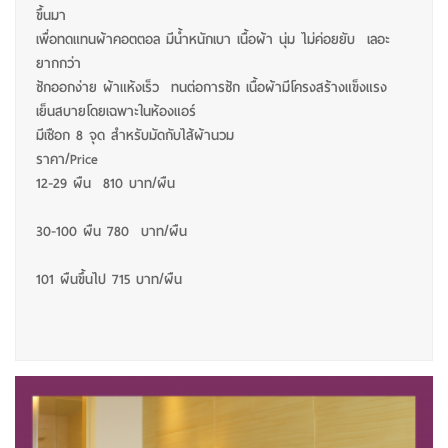
ขึ้นมา
เพื่อทดแทนผ้าคอตตอล มีน้ำหนักเบา เนื้อผ้า นุ่ม ไม่ค่อยยับ เลอะ
ยากกว่า
ซักออกง่าย ผ้าแห้งเร็ว ทนต่อการซัก เนื้อผ้ามีโครงสร้างแข็งแรง
เย็นสบายโดยเฉพาะในห้องแอร์
มีเชือก 8 จุด สำหรับมัดกับไส้ผ้านวม
ราคา/Price
12-29 ผืน 810 บาท/ผืน
30-100 ผืน 780 บาท/ผืน
101 ผืนขึ้นไป 715 บาท/ผืน