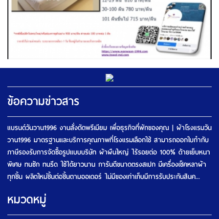
ข้อความข่าวสาร
แบรนด์วันวาน1996 งานสั่งตัดพรีเมียม เพื่อธุรกิจที่พักของคุณ | ผ้าโรงแรมวัน
วาน1996 มาตรฐานและบริการคุณภาพที่โรงแรมเลือกใช้ สามารถออกใบกำกับ
ภาษีรองรับการจัดซื้อรูปแบบบริษัท ผ้าผืนใหญ่ ไร้รอยต่อ 100% ด้ายเย็บหนา
พิเศษ ทนซัก ทนรีด ใช้ได้ยาวนาน การันตีขนาดตรงสเปก มีเครื่องเช็คหลาผ้า
ทุกชิ้น ผลิตใหม่ชิ้นต่อชิ้นตามออเดอร์ ไม่มีของเก่าเก็บมีการรับประกันสินค...
หมวดหมู่