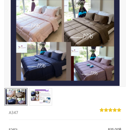
A347
ราคา
:
835.00฿