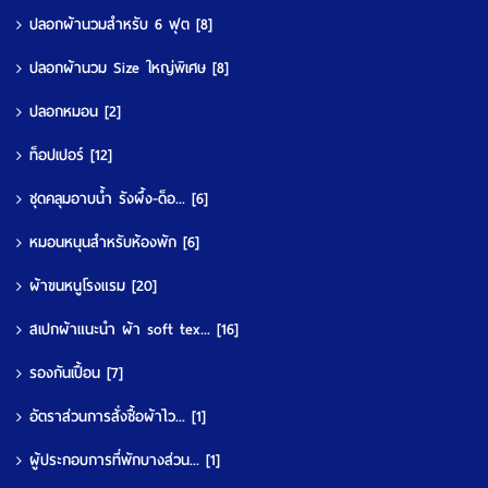
ปลอกผ้านวมสำหรับ 6 ฟุต
[8]
ปลอกผ้านวม Size ใหญ่พิเศษ
[8]
ปลอกหมอน
[2]
ท็อปเปอร์
[12]
ชุดคลุมอาบน้ำ รังผึ้ง-ด็อ...
[6]
หมอนหนุนสำหรับห้องพัก
[6]
ผ้าขนหนูโรงแรม
[20]
สเปกผ้าแนะนำ ผ้า soft tex...
[16]
รองกันเปื้อน
[7]
อัตราส่วนการสั่งซื้อผ้าไว...
[1]
ผู้ประกอบการที่พักบางส่วน...
[1]